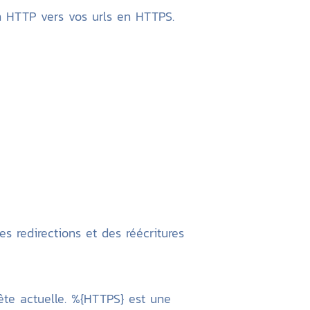
en HTTP vers vos urls en HTTPS.
s redirections et des réécritures
ête actuelle. %{HTTPS} est une