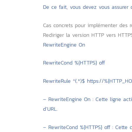
De ce fait, vous devez vous assurer 
Cas concrets pour implémenter des r
Rediriger la version HTTP vers HTT
RewriteEngine On
RewriteCond %{HTTPS} off
RewriteRule ^(.*)$ https://%{HTTP_H
– RewriteEngine On : Cette ligne acti
d’URL.
– RewriteCond %{HTTPS} off : Cette c