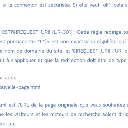
i la connexion est sécurisée. Si elle vaut “off”, cela s
HOST}%{REQUEST_URI} [L,R=301] : Cette règle redirige 
 est permanente. ^(.*)$ est une expression régulière qu
 nom de domaine du site, et %{REQUEST_URI} l’URI dem
L) à s’appliquer et que la redirection doit être de type 
e autre
ouvelle-page.html
l est l’URL de la page originale que vous souhaitez re
e les visiteurs et les moteurs de recherche soient dir
re site.