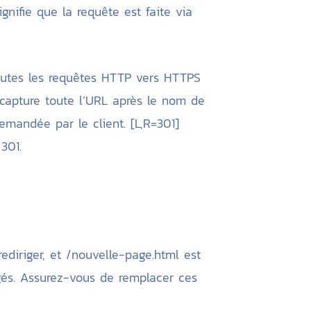
ignifie que la requête est faite via
toutes les requêtes HTTP vers HTTPS
i capture toute l’URL après le nom de
andée par le client. [L,R=301]
301.
diriger, et /nouvelle-page.html est
igés. Assurez-vous de remplacer ces