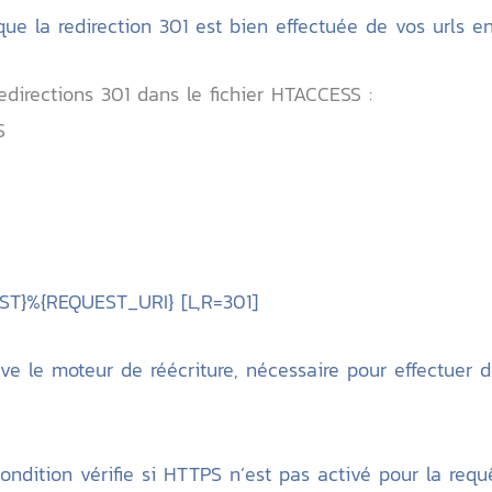
que la redirection 301 est bien effectuée de vos urls 
edirections 301 dans le fichier HTACCESS :
PS
OST}%{REQUEST_URI} [L,R=301]
ve le moteur de réécriture, nécessaire pour effectuer de
ondition vérifie si HTTPS n’est pas activé pour la requ