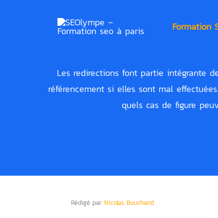
Aller
au
Formation 
contenu
Les redirections font partie intégrante d
référencement si elles sont mal effectuées
quels cas de figure peuv
Rédigé par
Nicolas Bouchand