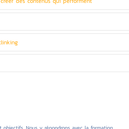
créer des contenus qui performent
tlinking
 objectifs. Nous y répondrons avec la formation